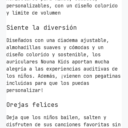
s
personalizables, con un diseño colorido
t
y límite de volumen
N
o
Siente la diversión
u
Diseñados con una diadema ajustable,
n
almohadillas suaves y cómodas y un
a
diseño colorido y sostenible, los
K
auriculares Nouna Kids aportan mucha
i
alegría a las experiencias auditivas de
d
los niños. Además, ¡vienen con pegatinas
s
incluidas para que los puedas
/
personalizar!
c
o
Orejas felices
n
M
Deja que los niños bailen, salten y
i
disfruten de sus canciones favoritas sin
c