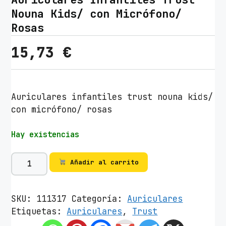
Nouna Kids/ con Micrófono/
Rosas
15,73
€
Auriculares infantiles trust nouna kids/
con micrófono/ rosas
Hay existencias
A
Añadir al carrito
u
r
i
SKU:
111317
Categoría:
Auriculares
c
Etiquetas:
Auriculares
,
Trust
u