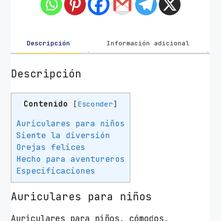
l
a
r
e
Descripción
Información adicional
s
I
Descripción
n
f
Contenido
[
Esconder
]
a
n
Auriculares para niños
t
Siente la diversión
i
Orejas felices
l
Hecho para aventureros
e
Especificaciones
s
T
Auriculares para niños
r
u
Auriculares para niños, cómodos,