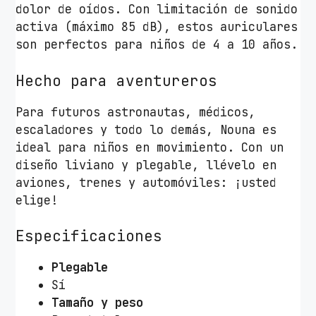
dolor de oídos. Con limitación de sonido
r
activa (máximo 85 dB), estos auriculares
ó
son perfectos para niños de 4 a 10 años.
f
o
Hecho para aventureros
n
o
Para futuros astronautas, médicos,
/
escaladores y todo lo demás, Nouna es
R
ideal para niños en movimiento. Con un
o
diseño liviano y plegable, llévelo en
s
aviones, trenes y automóviles: ¡usted
a
elige!
s
c
Especificaciones
a
n
Plegable
t
Sí
i
Tamaño y peso
d