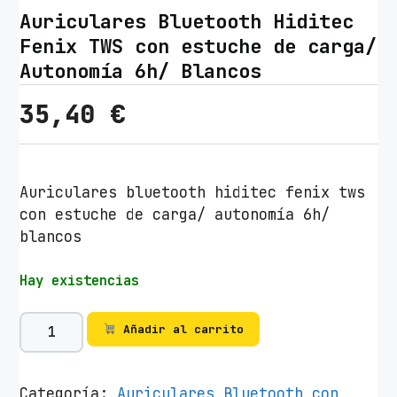
Auriculares Bluetooth Hiditec
Fenix TWS con estuche de carga/
Autonomía 6h/ Blancos
35,40
€
Auriculares bluetooth hiditec fenix tws
con estuche de carga/ autonomía 6h/
blancos
Hay existencias
A
Añadir al carrito
u
r
i
Categoría:
Auriculares Bluetooth con