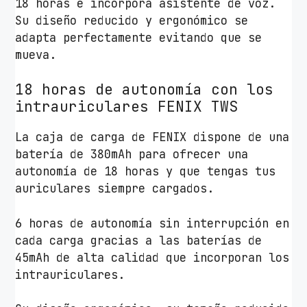
18 horas e incorpora asistente de voz.
t
Su diseño reducido y ergonómico se
u
adapta perfectamente evitando que se
c
mueva.
h
e
18 horas de autonomía con los
d
intrauriculares FENIX TWS
e
c
La caja de carga de FENIX dispone de una
a
batería de 380mAh para ofrecer una
r
autonomía de 18 horas y que tengas tus
g
auriculares siempre cargados.
a
/
6 horas de autonomía sin interrupción en
A
cada carga gracias a las baterías de
u
45mAh de alta calidad que incorporan los
t
intrauriculares.
o
n