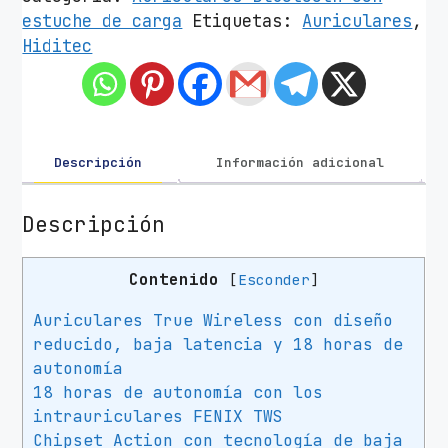
c
estuche de carga
Etiquetas:
Auriculares
,
u
Hiditec
l
a
r
e
s
Descripción
Información adicional
B
l
Descripción
u
e
Contenido
[
Esconder
]
t
o
Auriculares True Wireless con diseño
o
reducido, baja latencia y 18 horas de
t
autonomía
h
18 horas de autonomía con los
H
intrauriculares FENIX TWS
i
Chipset Action con tecnología de baja