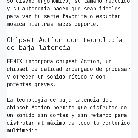
Su diseño ergonómico, su tamaño reducido
o
y su autonomía hacen que sean ideales
m
para ver tu serie favorita o escuchar
í
música mientras haces deporte.
a
6
Chipset Action con tecnología
h
de baja latencia
/
B
FENIX incorpora chipset Action, un
l
chipset de calidad encargado de procesar
a
y ofrecer un sonido nítido y con
n
potentes graves.
c
o
La tecnología de baja latencia del
s
chipset Action permite que disfrutes de
c
un sonido sin cortes y sin retardo para
a
disfrutar al máximo de todo tu contenido
n
multimedia.
t