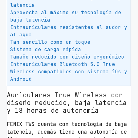
latencia
d
Aprovecha al máximo su tecnología de
i
baja latencia
t
Intrauriculares resistentes al sudor y
e
al agua
c
Tan sencillo como un toque
F
Sistema de carga rápida
e
Tamaño reducido con diseño ergonómico
n
Intrauriculares Bluetooth 5.0 True
i
Wireless compatibles con sistema iOs y
x
Android
T
W
Auriculares True Wireless con
S
diseño reducido, baja latencia
c
y 18 horas de autonomía
o
n
FENIX TWS cuenta con tecnología de baja
e
latencia, además tiene una autonomía de
s