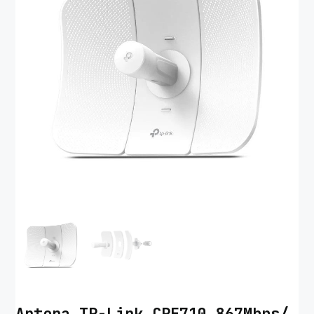
Antena TP-Link CPE710 867Mbps/