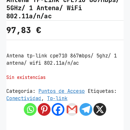
5GHz/ 1 Antena/ WiFi
802.11a/n/ac
97,83
€
Antena tp-link cpe710 867mbps/ 5ghz/ 1
antena/ wifi 802.11a/n/ac
Sin existencias
Categoría:
Puntos de Acceso
Etiquetas:
Conectividad
,
Tp-link