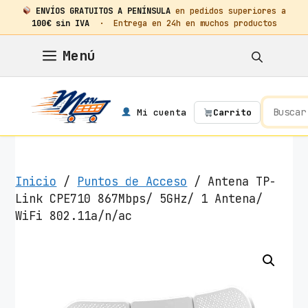
ENVÍOS GRATUITOS A PENÍNSULA
en pedidos superiores a
100€ sin IVA
· Entrega en 24h en muchos productos
Saltar
Menú
al
contenido
Mi cuenta
Carrito
Inicio
/
Puntos de Acceso
/ Antena TP-
Link CPE710 867Mbps/ 5GHz/ 1 Antena/
WiFi 802.11a/n/ac