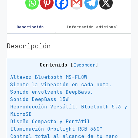
z
c
o
n
Descripción
Información adicional
B
l
Descripción
u
e
Contenido
[
Esconder
]
t
o
Altavoz Bluetooth MS-FLOW
o
Siente la vibración en cada nota.
t
Sonido envolvente DeepBass.
h
Sonido DeepBass 15W
M
Reproducción Versátil: Bluetooth 5.3 y
a
MicroSD
r
Diseño Compacto y Portátil
s
Iluminación Orbilight RGB 360º
G
Control total al alcance de tu mano