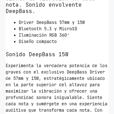
nota. Sonido envolvente
.
DeepBass.
0
/
Driver DeepBass 57mm y 15W
B
Bluetooth 5.3 y MicroSD
l
Iluminación RGB 360º
a
Diseño compacto
n
c
Sonido DeepBass 15W
o
c
Experimenta la verdadera potencia de los
a
graves con el exclusivo DeepBass Driver
n
de 57mm y 15W, estratégicamente ubicado
t
en la parte superior del altavoz para
i
maximizar la vibración y ofrecer una
d
profundidad sonora inigualable. Siente
a
cada nota y sumérgete en una experiencia
d
auditiva que transforma cada nota. Con