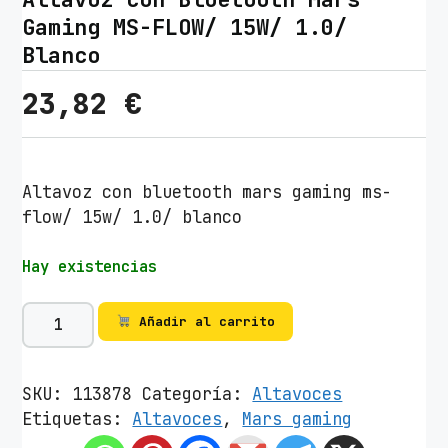
Gaming MS-FLOW/ 15W/ 1.0/
Blanco
23,82
€
Altavoz con bluetooth mars gaming ms-
flow/ 15w/ 1.0/ blanco
Hay existencias
A
Añadir al carrito
l
t
a
SKU:
113878
Categoría:
Altavoces
v
Etiquetas:
Altavoces
,
Mars gaming
o