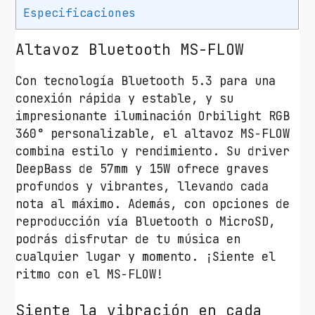
a
Especificaciones
m
i
Altavoz Bluetooth MS-FLOW
n
Con tecnología Bluetooth 5.3 para una
g
conexión rápida y estable, y su
M
impresionante iluminación Orbilight RGB
S
360° personalizable, el altavoz MS-FLOW
-
combina estilo y rendimiento. Su driver
F
DeepBass de 57mm y 15W ofrece graves
L
profundos y vibrantes, llevando cada
O
nota al máximo. Además, con opciones de
W
reproducción vía Bluetooth o MicroSD,
/
podrás disfrutar de tu música en
1
cualquier lugar y momento. ¡Siente el
5
ritmo con el MS-FLOW!
W
/
Siente la vibración en cada
1