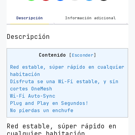
o
r
P
Descripción
Información adicional
o
w
Descripción
e
r
Contenido
[
Esconder
]
l
i
Red estable, súper rápido en cualquier
n
habitación
e
Disfruta se una Wi-Fi estable, y sin
T
cortes OneMesh
P
Wi-Fi Auto-Sync
-
Plug and Play en Segundos!
L
No pierdas un enchufe
i
n
Red estable, súper rápido en
k
cualquier habitación