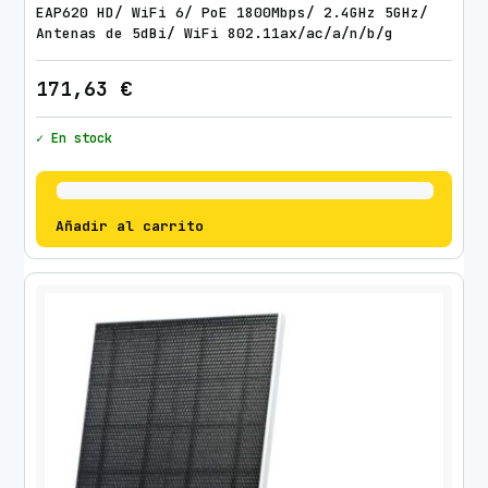
EAP620 HD/ WiFi 6/ PoE 1800Mbps/ 2.4GHz 5GHz/
Antenas de 5dBi/ WiFi 802.11ax/ac/a/n/b/g
171,63
€
✓ En stock
Añadir al carrito