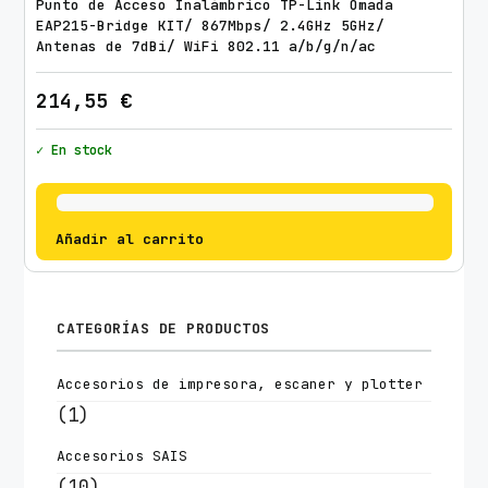
Punto de Acceso Inalámbrico TP-Link Omada
EAP215-Bridge KIT/ 867Mbps/ 2.4GHz 5GHz/
Antenas de 7dBi/ WiFi 802.11 a/b/g/n/ac
214,55
€
✓ En stock
Añadir al carrito
CATEGORÍAS DE PRODUCTOS
Accesorios de impresora, escaner y plotter
(1)
Accesorios SAIS
(10)