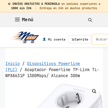
ENVÍOS GRATUITOS A PENÍNSULA
en pedidos superiores a
100€ sin IVA
· Entrega en 24h en muchos productos
Saltar
Menú
al
contenido
Mi cuenta
Carrito
Inicio
/
Dispositivos Powerline
(PLC)
/ Adaptador Powerline TP-Link TL-
WPA8631P 1300Mbps/ Alcance 300m