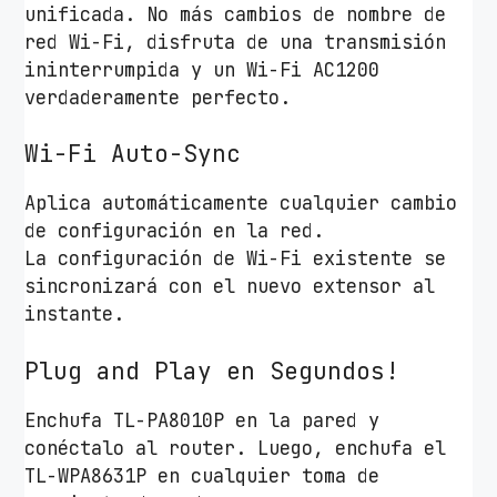
unificada. No más cambios de nombre de
s
red Wi-Fi, disfruta de una transmisión
/
ininterrumpida y un Wi-Fi AC1200
A
verdaderamente perfecto.
l
c
Wi-Fi Auto-Sync
a
n
Aplica automáticamente cualquier cambio
c
de configuración en la red.
e
La configuración de Wi-Fi existente se
3
sincronizará con el nuevo extensor al
0
instante.
0
m
Plug and Play en Segundos!
c
a
Enchufa TL-PA8010P en la pared y
n
conéctalo al router. Luego, enchufa el
t
TL-WPA8631P en cualquier toma de
i