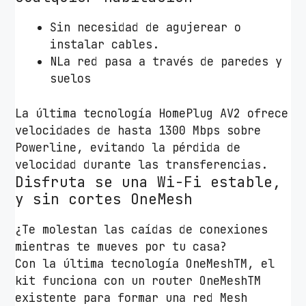
T
L
Sin necesidad de agujerear o
-
instalar cables.
W
NLa red pasa a través de paredes y
P
suelos
A
8
La última tecnología HomePlug AV2 ofrece
6
velocidades de hasta 1300 Mbps sobre
3
Powerline, evitando la pérdida de
1
velocidad durante las transferencias.
Disfruta se una Wi-Fi estable,
P
y sin cortes OneMesh
1
3
¿Te molestan las caídas de conexiones
0
mientras te mueves por tu casa?
0
Con la última tecnología OneMeshTM, el
M
kit funciona con un router OneMeshTM
b
existente para formar una red Mesh
p