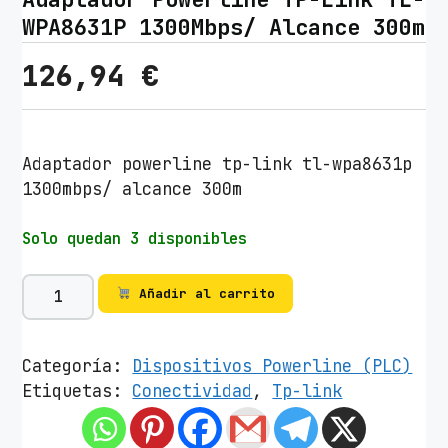
WPA8631P 1300Mbps/ Alcance 300m
126,94
€
Adaptador powerline tp-link tl-wpa8631p
1300mbps/ alcance 300m
Solo quedan 3 disponibles
A
Añadir al carrito
d
a
p
Categoría:
Dispositivos Powerline (PLC)
t
Etiquetas:
Conectividad
,
Tp-link
a
d