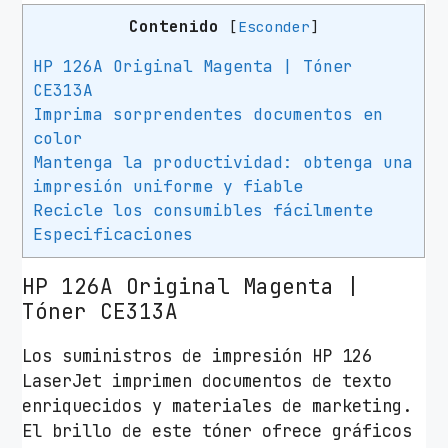
H
Contenido
[
Esconder
]
P
n
HP 126A Original Magenta | Tóner
º
CE313A
1
Imprima sorprendentes documentos en
2
color
6
Mantenga la productividad: obtenga una
A
impresión uniforme y fiable
Recicle los consumibles fácilmente
/
Especificaciones
M
a
HP 126A Original Magenta |
g
Tóner CE313A
e
n
Los suministros de impresión HP 126
t
LaserJet imprimen documentos de texto
a
enriquecidos y materiales de marketing.
c
El brillo de este tóner ofrece gráficos
a