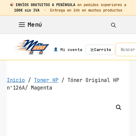
ENVÍOS GRATUITOS A PENÍNSULA
en pedidos superiores a
100€ sin IVA
· Entrega en 24h en muchos productos
Saltar
Menú
al
contenido
Mi cuenta
Carrito
Inicio
/
Toner HP
/ Tóner Original HP
nº126A/ Magenta