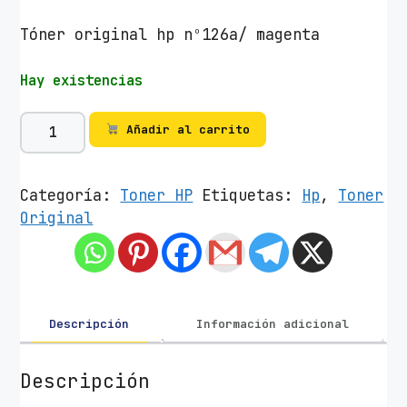
Tóner original hp nº126a/ magenta
Hay existencias
T
Añadir al carrito
ó
n
e
Categoría:
Toner HP
Etiquetas:
Hp
,
Toner
r
Original
O
r
i
g
i
Descripción
Información adicional
n
a
Descripción
l