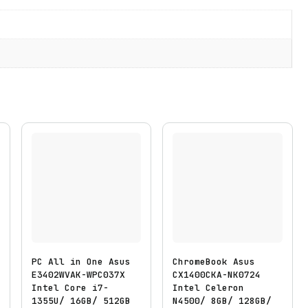
PC All in One Asus
ChromeBook Asus
E3402WVAK-WPC037X
CX1400CKA-NK0724
Intel Core i7-
Intel Celeron
1355U/ 16GB/ 512GB
N4500/ 8GB/ 128GB/