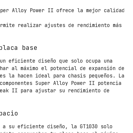
0
.
3
uper Alloy Power II ofrece la mejor calidad
0
/
ermite realizar ajustes de rendimiento más
2
G
B
placa base
G
D
un eficiente diseño que solo ocupa una
D
har al máximo el potencial de expansión de
R
es la hacen ideal para chasis pequeños. La
5
componentes Super Alloy Power II potencia
/
eak II para ajustar su rendimiento de
C
o
m
pacio
p
 a su eficiente diseño, la GT1030 solo
a