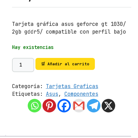
Tarjeta gráfica asus geforce gt 1030/
2gb gddr5/ compatible con perfil bajo
Hay existencias
T
🛒 Añadir al carrito
a
r
j
Categoría:
Tarjetas Graficas
e
Etiquetas:
Asus
,
Componentes
t
a
G
r
á