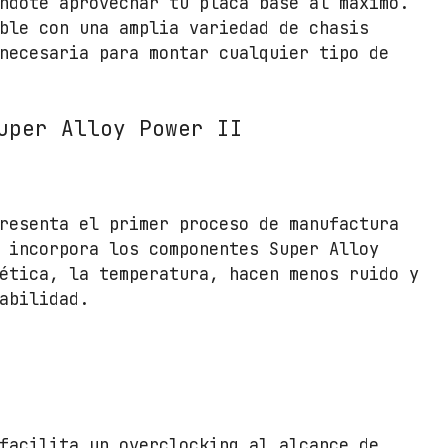
ndote aprovechar tu placa base al máximo.
t
ble con una amplia variedad de chasis
i
necesaria para montar cualquier tipo de
b
l
e
uper Alloy Power II
c
o
n
P
resenta el primer proceso de manufactura
e
 incorpora los componentes Super Alloy
r
ética, la temperatura, hacen menos ruido y
f
abilidad.
i
l
B
a
j
o
facilita un overclocking al alcance de