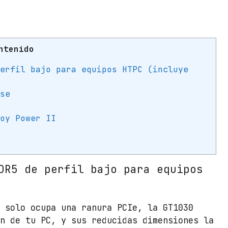
f
i
c
a
ntenido
A
s
perfil bajo para equipos HTPC (incluye
u
s
ase
G
e
loy Power II
F
o
r
c
DR5 de perfil bajo para equipos
e
G
T
e solo ocupa una ranura PCIe, la GT1030
1
ón de tu PC, y sus reducidas dimensiones la