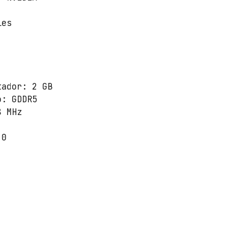
les
tador: 2 GB
o: GDDR5
8 MHz
.0