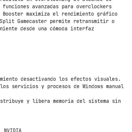
c
 funciones avanzadas para overclockers
a
 Booster maximiza el rendimiento gráfico
n
Split Gamecaster permite retransmitir o
t
niente desde una cómoda interfaz
i
d
a
d
imiento desactivando los efectos visuales.
 los servicios y procesos de Windows manual
istribuye y libera memoria del sistema sin
: NVIDIA