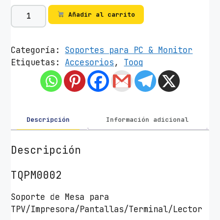
S
Añadir al carrito
o
p
o
Categoría:
Soportes para PC & Monitor
r
Etiquetas:
Accesorios
,
Tooq
t
e
d
e
M
Descripción
Información adicional
e
s
Descripción
a
p
TQPM0002
a
r
Soporte de Mesa para
a
TPV/Impresora/Pantallas/Terminal/Lector
2