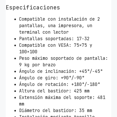
M
Especificaciones
o
n
Compatible con instalación de 2
i
pantallas, una impresora, un
t
terminal con lector
o
Pantallas soportadas: 17-32
r
Compatible con VESA: 75×75 y
e
100×100
s
Peso máximo soportado de pantalla:
,
9 kg por brazo
T
Ángulo de inclinación: +45°/-45°
P
Ángulo de giro: +90°/-90°
V
Ángulo de rotación: +180°/-180°
,
Altura del bastidor: 425 mm
I
Extensión máxima del soporte: 481
m
mm
p
Diámetro del bastidor: 35 mm
r