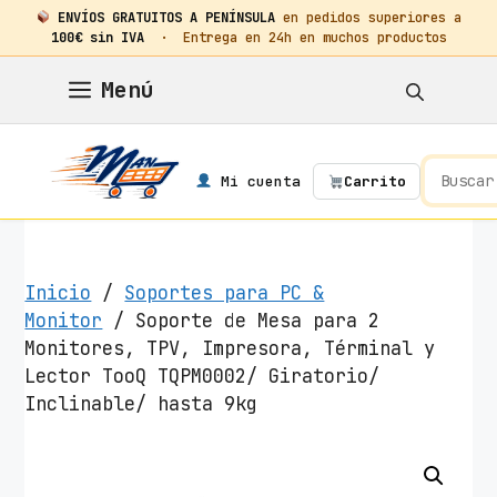
ENVÍOS GRATUITOS A PENÍNSULA
en pedidos superiores a
100€ sin IVA
· Entrega en 24h en muchos productos
Saltar
Menú
al
contenido
Mi cuenta
Carrito
Inicio
/
Soportes para PC &
Monitor
/ Soporte de Mesa para 2
Monitores, TPV, Impresora, Términal y
Lector TooQ TQPM0002/ Giratorio/
Inclinable/ hasta 9kg