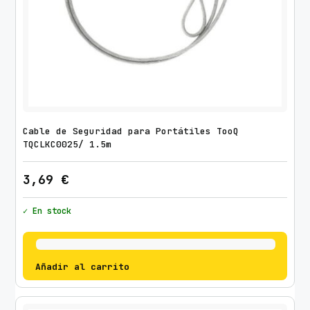
e
/
h
a
s
t
a
9
Cable de Seguridad para Portátiles TooQ
k
TQCLKC0025/ 1.5m
g
c
3,69
€
a
n
✓ En stock
t
i
d
Añadir al carrito
a
d