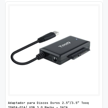
c
t
o
r
T
o
o
Q
T
Q
P
M
0
0
0
2
/
G
Adaptador para Discos Duros 2.5″/3.5″ Tooq
TQHDA-01A/ USB 3.0 Macho – SATA