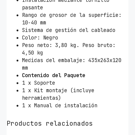
Instalación mediante tornillo
e
pasante
s
Rango de grosor de la superficie:
o
10-40 mm
r
Sistema de gestión del cableado
a
Color: Negro
,
Peso neto: 3,80 kg. Peso bruto:
T
4,50 kg
é
Medidas del embalaje: 435x263x120
r
mm
m
Contenido del Paquete
i
1 x Soporte
n
1 x Kit montaje (incluye
a
herramientas)
l
1 x Manual de instalación
y
L
Productos relacionados
e