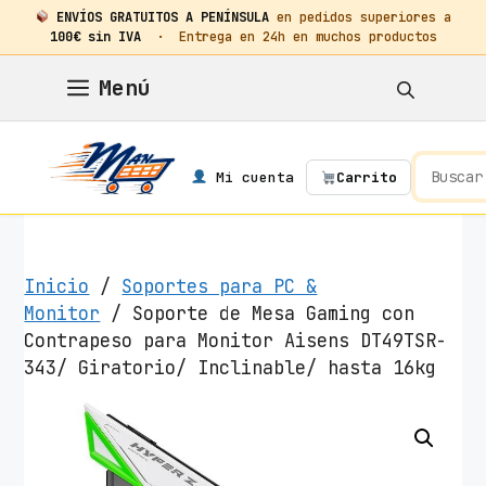
ENVÍOS GRATUITOS A PENÍNSULA
en pedidos superiores a
100€ sin IVA
· Entrega en 24h en muchos productos
Saltar
Menú
al
contenido
Mi cuenta
Carrito
Inicio
/
Soportes para PC &
Monitor
/ Soporte de Mesa Gaming con
Contrapeso para Monitor Aisens DT49TSR-
343/ Giratorio/ Inclinable/ hasta 16kg