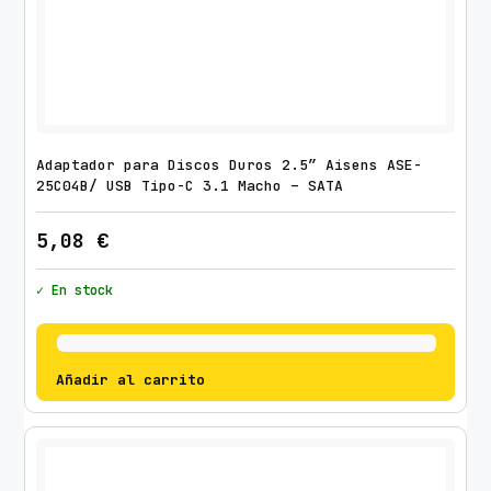
l
i
n
a
b
l
e
Adaptador para Discos Duros 2.5″ Aisens ASE-
25C04B/ USB Tipo-C 3.1 Macho – SATA
/
h
5,08
€
a
s
✓ En stock
t
a
1
Añadir al carrito
6
k
g
c