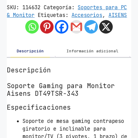
o
SKU:
114632
Categoría:
Soportes para PC
r
& Monitor
Etiquetas:
Accesorios
,
AISENS
t
e
d
e
M
Descripción
Información adicional
e
s
Descripción
a
G
Soporte Gaming para Monitor
a
Aisens DT49TSR-343
m
i
Especificaciones
n
g
Soporte de mesa gaming contrapeso
c
giratorio e inclinable para
o
monitor/TV (3 pivotes, 1 brazo) de