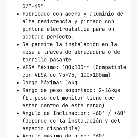
n
17”-49”
C
Fabricado con acero y aluminio de
o
alta resistencia y pintado con
n
pintura electrostática para un
t
acabado perfecto.
r
Se permite la instalación en la
a
mesa a través de abrazadera o de
p
tornillo pasante
e
VESA Máximo: 100x100mm (Compatible
s
con VESA de 75×75, 100x100mm)
o
Carga Máxima: 16kg
p
Rango de peso soportado: 2-16kgs
a
(El peso del monitor tiene que
r
estar dentro de este rango)
a
Angulo de Inclinación: -60º / +60º
M
(depende de la instalación y del
o
espacio disponible)
n
Angulo máximo de giro: 360º