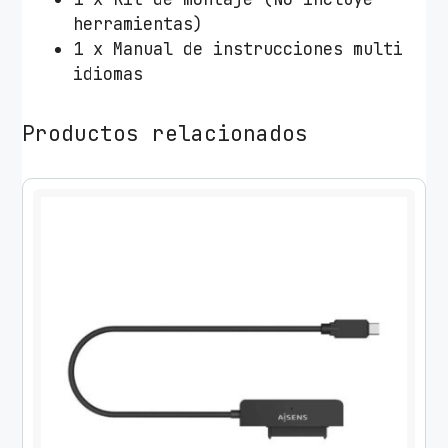
3
herramientas)
4
1 x Manual de instrucciones multi
3
idiomas
/
G
Productos relacionados
i
r
a
t
o
r
i
o
/
I
n
c