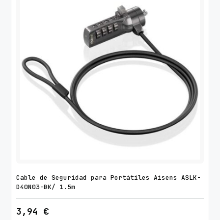
a
n
t
i
d
a
d
Cable de Seguridad para Portátiles Aisens ASLK-
D40N03-BK/ 1.5m
3,94
€