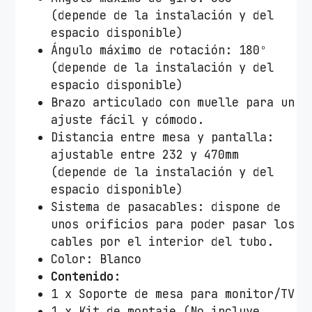
i
(depende de la instalación y del
t
espacio disponible)
o
Ángulo máximo de rotación: 180º
r
(depende de la instalación y del
A
espacio disponible)
i
Brazo articulado con muelle para un
s
ajuste fácil y cómodo.
e
Distancia entre mesa y pantalla:
n
ajustable entre 232 y 470mm
s
(depende de la instalación y del
D
espacio disponible)
T
Sistema de pasacables: dispone de
4
unos orificios para poder pasar los
9
cables por el interior del tubo.
T
Color: Blanco
S
Contenido:
R
1 x Soporte de mesa para monitor/TV
-
1 x Kit de montaje (No incluye