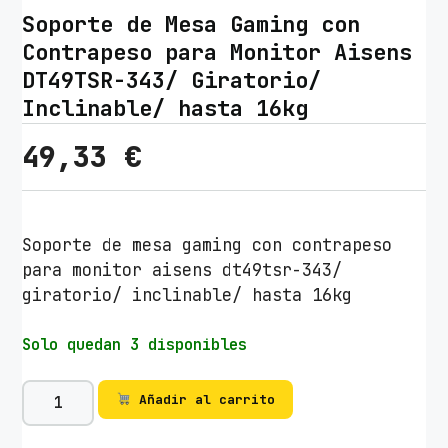
Soporte de Mesa Gaming con
Contrapeso para Monitor Aisens
DT49TSR-343/ Giratorio/
Inclinable/ hasta 16kg
49,33
€
Soporte de mesa gaming con contrapeso
para monitor aisens dt49tsr-343/
giratorio/ inclinable/ hasta 16kg
Solo quedan 3 disponibles
S
Añadir al carrito
o
p