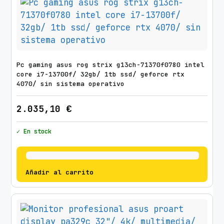
Pc gaming asus rog strix g13ch-71370f0780 intel
core i7-13700f/ 32gb/ 1tb ssd/ geforce rtx
4070/ sin sistema operativo
2.035,10
€
✓ En stock
Añadir al carrito