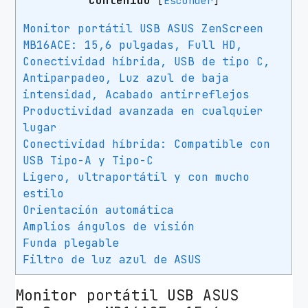
Contenido
[
Esconder
]
l
A
Monitor portátil USB ASUS ZenScreen
s
MB16ACE: 15,6 pulgadas, Full HD,
u
Conectividad híbrida, USB de tipo C,
s
Antiparpadeo, Luz azul de baja
Z
intensidad, Acabado antirreflejos
e
Productividad avanzada en cualquier
lugar
n
Conectividad híbrida: Compatible con
S
USB Tipo-A y Tipo-C
c
Ligero, ultraportátil y con mucho
r
estilo
e
Orientación automática
e
Amplios ángulos de visión
n
Funda plegable
M
Filtro de luz azul de ASUS
B
1
Monitor portátil USB ASUS
6