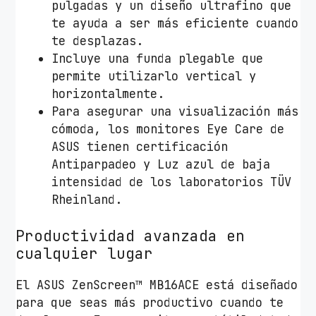
pulgadas y un diseño ultrafino que
a
te ayuda a ser más eficiente cuando
t
te desplazas.
a
Incluye una funda plegable que
y
permite utilizarlo vertical y
N
horizontalmente.
e
Para asegurar una visualización más
g
cómoda, los monitores Eye Care de
r
ASUS tienen certificación
o
Antiparpadeo y Luz azul de baja
c
intensidad de los laboratorios TÜV
a
Rheinland.
n
t
Productividad avanzada en
i
cualquier lugar
d
a
El ASUS ZenScreen™ MB16ACE está diseñado
d
para que seas más productivo cuando te