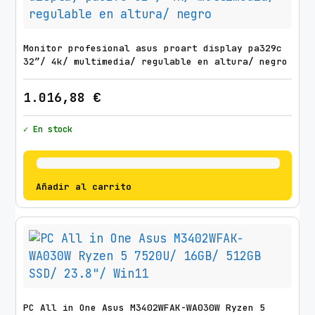
Monitor profesional asus proart display pa329c
32″/ 4k/ multimedia/ regulable en altura/ negro
1.016,88
€
✓ En stock
Añadir al carrito
PC All in One Asus M3402WFAK-WA030W Ryzen 5