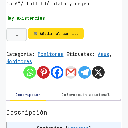
15.6″/ full hd/ plata y negro
Hay existencias
M
Añadir al carrito
o
n
i
Categoría:
Monitores
Etiquetas:
Asus
,
t
Monitores
o
r
P
o
r
Descripción
Información adicional
t
á
Descripción
t
i