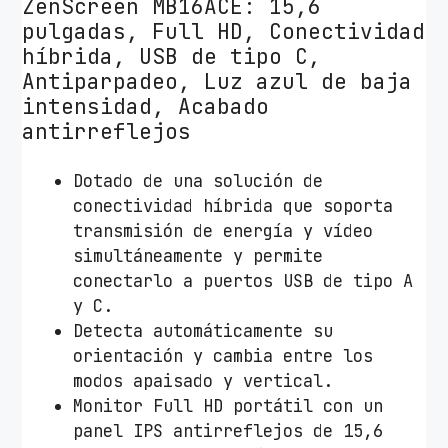
ZenScreen MB16ACE: 15,6
A
pulgadas, Full HD, Conectividad
C
híbrida, USB de tipo C,
E
Antiparpadeo, Luz azul de baja
1
intensidad, Acabado
5
antirreflejos
.
6
Dotado de una solución de
"
conectividad híbrida que soporta
/
transmisión de energía y vídeo
F
simultáneamente y permite
u
conectarlo a puertos USB de tipo A
l
y C.
l
Detecta automáticamente su
H
orientación y cambia entre los
D
modos apaisado y vertical.
/
Monitor Full HD portátil con un
P
panel IPS antirreflejos de 15,6
l