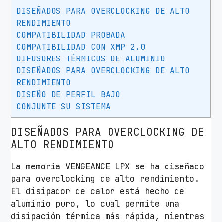
c
DISEÑADOS PARA OVERCLOCKING DE ALTO
e
RENDIMIENTO
L
COMPATIBILIDAD PROBADA
P
COMPATIBILIDAD CON XMP 2.0
X
DIFUSORES TÉRMICOS DE ALUMINIO
8
DISEÑADOS PARA OVERCLOCKING DE ALTO
G
RENDIMIENTO
DISEÑO DE PERFIL BAJO
B
CONJUNTE SU SISTEMA
/
D
DISEÑADOS PARA OVERCLOCKING DE
D
ALTO RENDIMIENTO
R
4
La memoria VENGEANCE LPX se ha diseñado
/
para overclocking de alto rendimiento.
2
El disipador de calor está hecho de
4
aluminio puro, lo cual permite una
0
disipación térmica más rápida, mientras
0