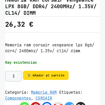
LPX 8GB/ DDR4/ 2400MHz/ 1.35V/
CL14/ DIMM
26,32
€
Memoria ram corsair vengeance lpx 8gb/
ddr4/ 2400mhz/ 1.35v/ cl14/ dimm
Hay existencias
M
Añadir al carrito
e
m
o
Categoría:
Memoria RAM
Etiquetas:
r
Componentes
,
CORSAIR
i