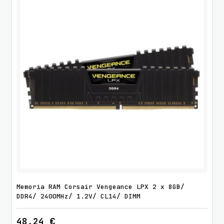
Memoria RAM Corsair Vengeance LPX 2 x 8GB/
DDR4/ 2400MHz/ 1.2V/ CL14/ DIMM
48,24
€