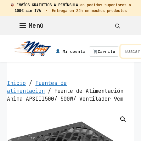
ENVÍOS GRATUITOS A PENÍNSULA
en pedidos superiores a
100€ sin IVA
· Entrega en 24h en muchos productos
Saltar
Menú
al
contenido
Mi cuenta
Carrito
Inicio
/
Fuentes de
alimentacion
/ Fuente de Alimentación
Anima APSIII500/ 500W/ Ventilador 9cm