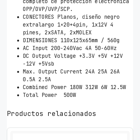
completo de protección electrónica
OPP/OVP/UVP/SCP.
CONECTORES Planos, diseño negro
extralargo 1×20+4pin, 1x12V 4
pines, 2xSATA, 2xMOLEX
DIMENSIONES 110x125x65mm / 560g
AC Input 200-240Vac 4A 50-60Hz
DC Output Voltage +3.3V +5V +12V
-12V +5Vsb
Max. Output Current 24A 25A 26A
0.5A 2.5A
Combined Power 180W 312W 6W 12.5W
Total Power 500W
Productos relacionados