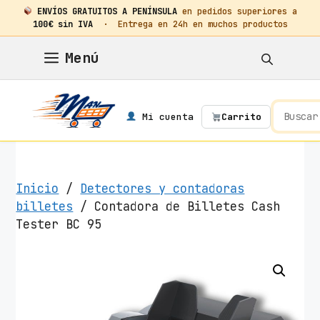
ENVÍOS GRATUITOS A PENÍNSULA
en pedidos superiores a
100€ sin IVA
· Entrega en 24h en muchos productos
Saltar
Menú
al
contenido
Mi cuenta
Carrito
Inicio
/
Detectores y contadoras
billetes
/ Contadora de Billetes Cash
Tester BC 95