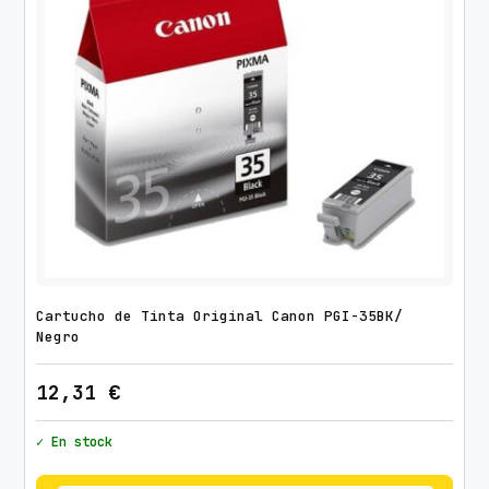
i
d
a
d
Cartucho de Tinta Original Canon PGI-35BK/
Negro
12,31
€
✓ En stock