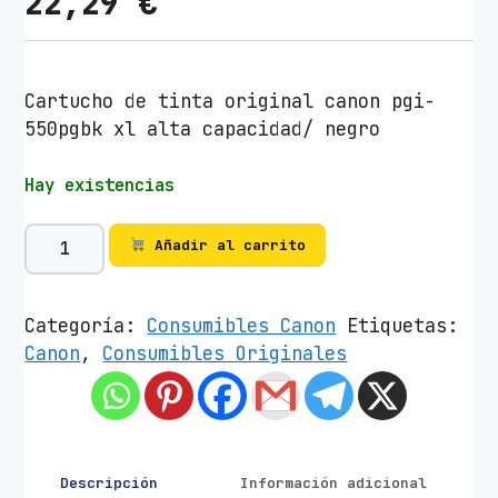
22,29
€
Cartucho de tinta original canon pgi-
550pgbk xl alta capacidad/ negro
Hay existencias
C
Añadir al carrito
a
r
t
Categoría:
Consumibles Canon
Etiquetas:
u
Canon
,
Consumibles Originales
c
h
o
d
e
Descripción
Información adicional