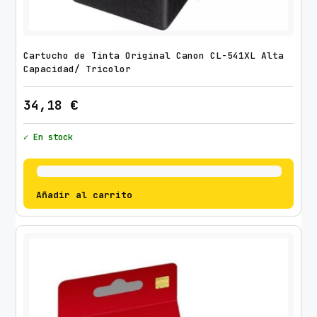
a
p
a
Cartucho de Tinta Original Canon CL-541XL Alta
c
Capacidad/ Tricolor
i
d
34,18
€
a
d
✓ En stock
/
N
e
Añadir al carrito
g
r
o
c
a
n
t