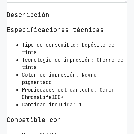
T
i
Descripción
n
t
Especificaciones técnicas
a
O
Tipo de consumible: Depósito de
r
tinta
i
Tecnología de impresión: Chorro de
g
tinta
i
Color de impresión: Negro
n
pigmentado
a
Propiedades del cartucho: Canon
l
ChromaLife100+
C
Cantidad incluida: 1
a
n
Compatible con:
o
n