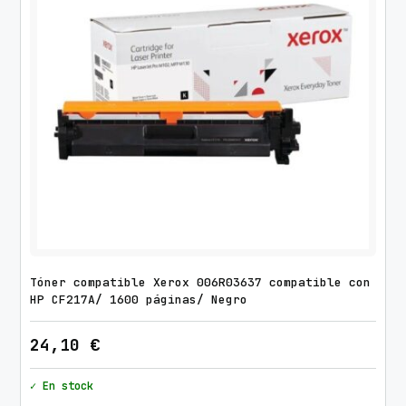
0
p
á
g
i
n
a
s
/
N
e
g
Tóner compatible Xerox 006R03637 compatible con
r
HP CF217A/ 1600 páginas/ Negro
o
c
24,10
€
a
n
✓ En stock