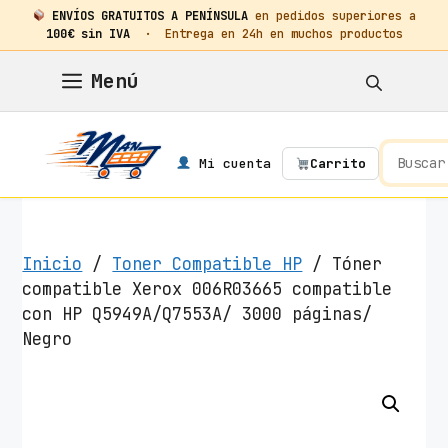
ENVÍOS GRATUITOS A PENÍNSULA
en pedidos superiores a
100€ sin IVA
· Entrega en 24h en muchos productos
Saltar
Menú
al
contenido
Mi cuenta
Carrito
Inicio
/
Toner Compatible HP
/ Tóner
compatible Xerox 006R03665 compatible
con HP Q5949A/Q7553A/ 3000 páginas/
Negro