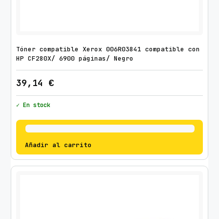
P
Q
5
9
Tóner compatible Xerox 006R03841 compatible con
4
HP CF280X/ 6900 páginas/ Negro
9
39,14
€
A
/
✓ En stock
Q
7
5
5
Añadir al carrito
3
A
/
3
0
0