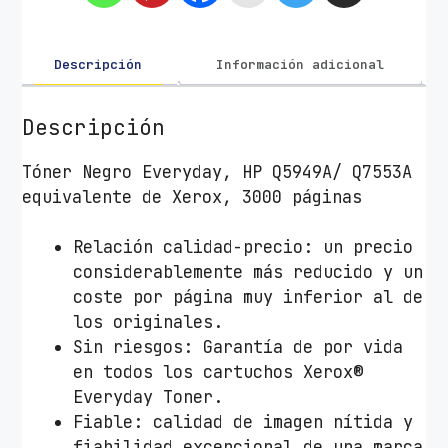
m
p
a
Descripción
Información adicional
t
i
Descripción
b
l
Tóner Negro Everyday, HP Q5949A/ Q7553A
e
equivalente de Xerox, 3000 páginas
X
e
Relación calidad-precio: un precio
r
considerablemente más reducido y un
o
coste por página muy inferior al de
x
los originales.
0
Sin riesgos: Garantía de por vida
0
en todos los cartuchos Xerox®
6
Everyday Toner.
R
Fiable: calidad de imagen nítida y
0
fiabilidad excepcional de una marca