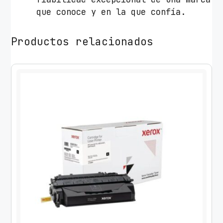
3
que conoce y en la que confía.
6
6
Productos relacionados
5
c
o
m
p
a
t
i
b
l
e
c
o
n
H