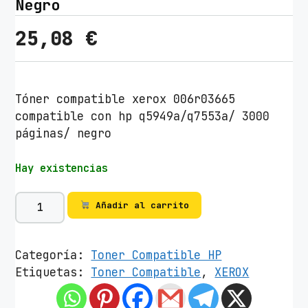
Negro
25,08
€
Tóner compatible xerox 006r03665
compatible con hp q5949a/q7553a/ 3000
páginas/ negro
Hay existencias
T
Añadir al carrito
ó
n
e
Categoría:
Toner Compatible HP
r
Etiquetas:
Toner Compatible
,
XEROX
c
o