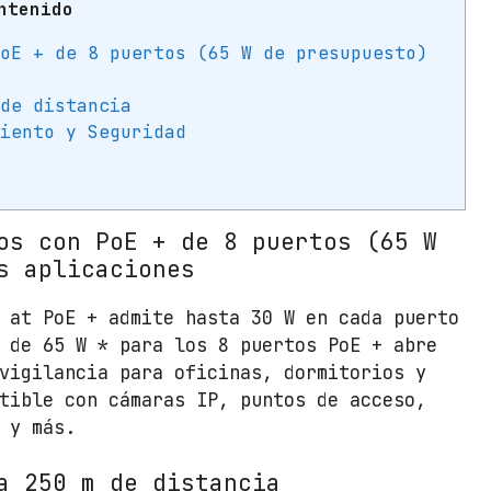
ntenido
T
L
PoE + de 8 puertos (65 W de presupuesto)
-
S
 de distancia
F
miento y Seguridad
1
0
0
9
os con PoE + de 8 puertos (65 W
P
s aplicaciones
9
P
 at PoE + admite hasta 30 W en cada puerto
u
 de 65 W * para los 8 puertos PoE + abre
e
vigilancia para oficinas, dormitorios y
r
tible con cámaras IP, puntos de acceso,
t
 y más.
o
s
a 250 m de distancia