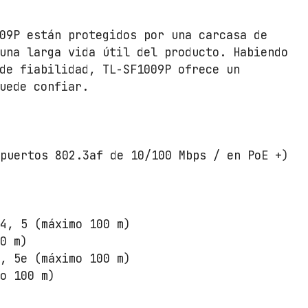
n
t
09P están protegidos por una carcasa de
i
una larga vida útil del producto. Habiendo
d
de fiabilidad, TL-SF1009P ofrece un
a
uede confiar.
d
 puertos 802.3af de 10/100 Mbps / en PoE +)
 4, 5 (máximo 100 m)
00 m)
5, 5e (máximo 100 m)
mo 100 m)