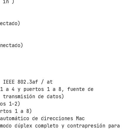
1 in )
)
nectado)
onectado)
n IEEE 802.3af / at
 1 a 4 y puertos 1 a 8, fuente de
y transmisión de datos)
tos 1–2)
ertos 1 a 8)
 automático de direcciones Mac
 modo dúplex completo y contrapresión para