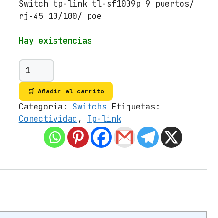
Switch tp-link tl-sf1009p 9 puertos/
rj-45 10/100/ poe
Hay existencias
S
w
i
🛒 Añadir al carrito
t
Categoría:
Switchs
Etiquetas:
c
Conectividad
,
Tp-link
h
T
P
-
L
i
n
k