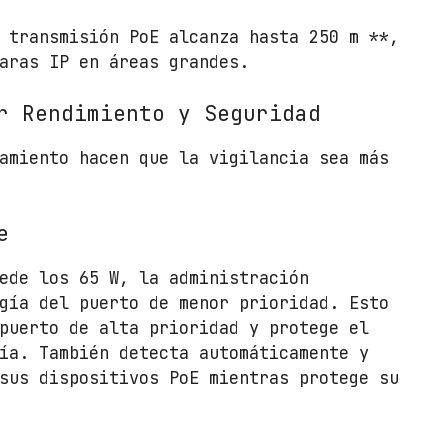
/
R
 transmisión PoE alcanza hasta 250 m **,
J
aras IP en áreas grandes.
-
r Rendimiento y Seguridad
4
5
amiento hacen que la vigilancia sea más
1
0
/
e
1
0
ede los 65 W, la administración
0
gía del puerto de menor prioridad. Esto
/
puerto de alta prioridad y protege el
P
ía. También detecta automáticamente y
o
sus dispositivos PoE mientras protege su
E
c
a