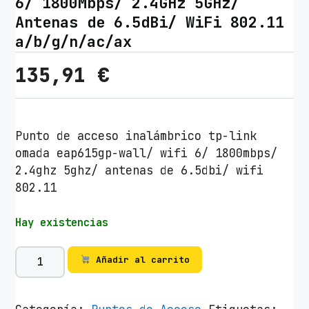
6/ 1800Mbps/ 2.4GHz 5GHz/
Antenas de 6.5dBi/ WiFi 802.11
a/b/g/n/ac/ax
135,91
€
Punto de acceso inalámbrico tp-link
omada eap615gp-wall/ wifi 6/ 1800mbps/
2.4ghz 5ghz/ antenas de 6.5dbi/ wifi
802.11
Hay existencias
P
Añadir al carrito
u
n
t