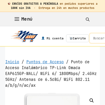
ENVÍOS GRATUITOS A PENÍNSULA
en pedidos superiores a
100€ sin IVA
· Entrega en 24h en muchos productos
Saltar
Menú
al
contenido
Mi cuenta
Carrito
Inicio
/
Puntos de Acceso
/ Punto de
Acceso Inalámbrico TP-Link Omada
EAP615GP-WALL/ WiFi 6/ 1800Mbps/ 2.4GHz
5GHz/ Antenas de 6.5dBi/ WiFi 802.11
a/b/g/n/ac/ax