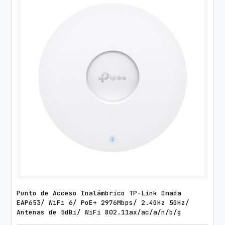
Punto de Acceso Inalámbrico TP-Link Omada
EAP653/ WiFi 6/ PoE+ 2976Mbps/ 2.4GHz 5GHz/
Antenas de 5dBi/ WiFi 802.11ax/ac/a/n/b/g