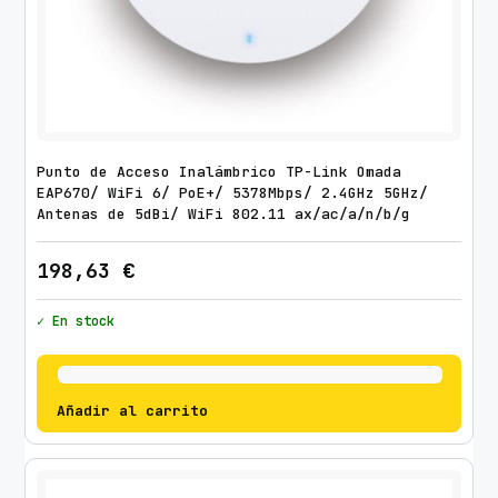
Punto de Acceso Inalámbrico TP-Link Omada
EAP670/ WiFi 6/ PoE+/ 5378Mbps/ 2.4GHz 5GHz/
Antenas de 5dBi/ WiFi 802.11 ax/ac/a/n/b/g
198,63
€
✓ En stock
Añadir al carrito