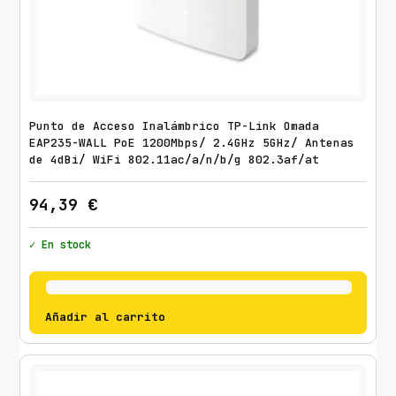
Punto de Acceso Inalámbrico TP-Link Omada
EAP235-WALL PoE 1200Mbps/ 2.4GHz 5GHz/ Antenas
de 4dBi/ WiFi 802.11ac/a/n/b/g 802.3af/at
94,39
€
✓ En stock
Añadir al carrito