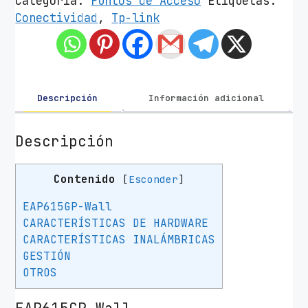
Categoría:
Puntos de Acceso
Etiquetas:
o
Conectividad
,
Tp-link
d
e
A
c
c
Descripción
Información adicional
e
s
Descripción
o
I
Contenido
[
Esconder
]
n
a
EAP615GP-Wall
l
CARACTERÍSTICAS DE HARDWARE
á
CARACTERÍSTICAS INALÁMBRICAS
m
GESTIÓN
b
OTROS
r
i