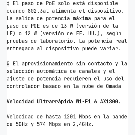
i
‡ El paso de PoE solo está disponible
F
cuando 802.3at alimenta el dispositivo.
i
La salida de potencia máxima para el
8
paso de POE es de 13 W (versión de la
0
UE) o 12 W (versión de EE. UU.), según
2
pruebas de laboratorio. La potencia real
.
entregada al dispositivo puede variar.
1
1
§ El aprovisionamiento sin contacto y la
a
selección automática de canales y el
/
ajuste de potencia requieren el uso del
b
controlador basado en la nube de Omada
/
g
Velocidad Ultrarrápida Wi-Fi 6 AX1800.
/
n
Velocidad de hasta 1201 Mbps en la bande
/
de 5GHz y 574 Mbps en 2,4GHz.
a