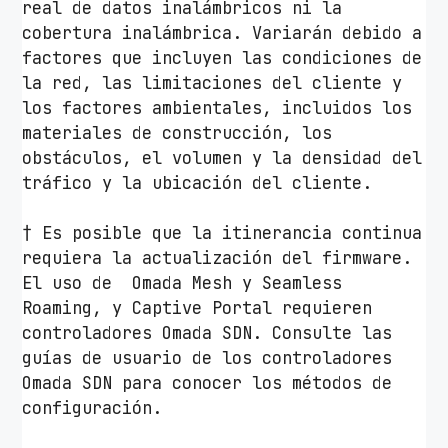
/
real de datos inalámbricos ni la
A
cobertura inalámbrica. Variarán debido a
n
factores que incluyen las condiciones de
t
la red, las limitaciones del cliente y
e
los factores ambientales, incluidos los
n
materiales de construcción, los
a
obstáculos, el volumen y la densidad del
s
tráfico y la ubicación del cliente.
d
e
† Es posible que la itinerancia continua
6
requiera la actualización del firmware.
.
El uso de Omada Mesh y Seamless
5
Roaming, y Captive Portal requieren
d
controladores Omada SDN. Consulte las
B
guías de usuario de los controladores
i
Omada SDN para conocer los métodos de
/
configuración.
W