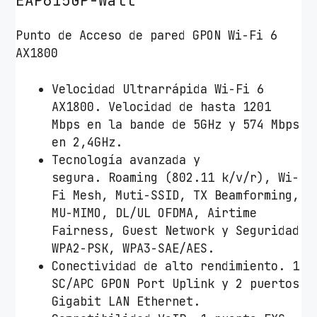
EAP615GP-Wall
c
o
Punto de Acceso de pared GPON Wi-Fi 6
T
AX1800
P
-
Velocidad Ultrarrápida Wi-Fi 6
L
AX1800. Velocidad de hasta 1201
i
Mbps en la bande de 5GHz y 574 Mbps
n
en 2,4GHz.
k
Tecnología avanzada y
O
segura. Roaming (802.11 k/v/r), Wi-
m
Fi Mesh, Muti-SSID, TX Beamforming,
a
MU-MIMO, DL/UL OFDMA, Airtime
d
Fairness, Guest Network y Seguridad
a
WPA2-PSK, WPA3-SAE/AES.
E
Conectividad de alto rendimiento. 1
A
SC/APC GPON Port Uplink y 2 puertos
P
Gigabit LAN Ethernet.
6