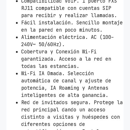
Compatibilidad VoIP. 1 puerto FXS
1
RJ11 compatible con cuentas SIP
5
para recibir y realizar llamadas.
G
Fácil instalación. Sencillo montaje
P
en la pared en poco minutos.
-
Alimentación eléctrica. AC (100–
W
240V~ 50/60Hz).
A
Cobertura y Conexión Wi-Fi
L
garantizada. Acceso a la red en
L
todas las estancias.
/
Wi-Fi IA Omada. Selección
W
automática de canal y ajuste de
i
potencia, IA Roaming y Antenas
F
inteligentes de alta ganancia.
i
Red de invitados segura. Protege la
6
red principal dando un acceso
/
distinto a visitas y huéspedes con
1
diferentes opciones de