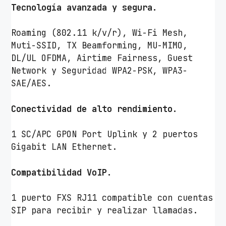
c
Tecnología avanzada y segura.
/
a
Roaming (802.11 k/v/r), Wi-Fi Mesh,
x
Muti-SSID, TX Beamforming, MU-MIMO,
c
DL/UL OFDMA, Airtime Fairness, Guest
a
Network y Seguridad WPA2-PSK, WPA3-
n
SAE/AES.
t
i
Conectividad de alto rendimiento.
d
a
1 SC/APC GPON Port Uplink y 2 puertos
d
Gigabit LAN Ethernet.
Compatibilidad VoIP.
1 puerto FXS RJ11 compatible con cuentas
SIP para recibir y realizar llamadas.