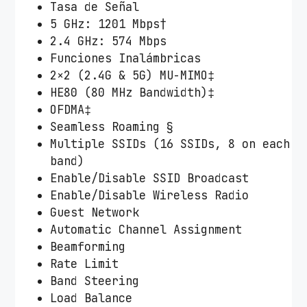
Tasa de Señal
5 GHz: 1201 Mbps†
2.4 GHz: 574 Mbps
Funciones Inalámbricas
2×2 (2.4G & 5G) MU-MIMO‡
HE80 (80 MHz Bandwidth)‡
OFDMA‡
Seamless Roaming §
Multiple SSIDs (16 SSIDs, 8 on each
band)
Enable/Disable SSID Broadcast
Enable/Disable Wireless Radio
Guest Network
Automatic Channel Assignment
Beamforming
Rate Limit
Band Steering
Load Balance