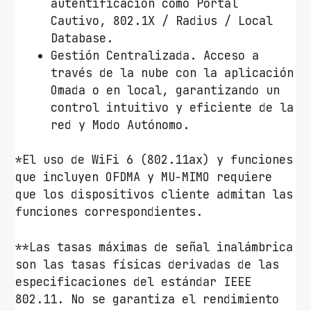
8
autentificación como Portal
0
Cautivo, 802.1X / Radius / Local
0
Database.
M
Gestión Centralizada. Acceso a
b
través de la nube con la aplicación
p
Omada o en local, garantizando un
s
control intuitivo y eficiente de la
/
red y Modo Autónomo.
2
.
*El uso de WiFi 6 (802.11ax) y funciones
4
que incluyen OFDMA y MU-MIMO requiere
G
que los dispositivos cliente admitan las
H
funciones correspondientes.
z
5
**Las tasas máximas de señal inalámbrica
G
son las tasas físicas derivadas de las
H
especificaciones del estándar IEEE
z
802.11. No se garantiza el rendimiento