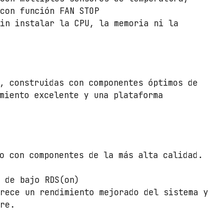
a
 con función FAN STOP
n
sin instalar la CPU, la memoria ni la
t
i
d
a
d
, construidas con componentes óptimos de
miento excelente y una plataforma
o con componentes de la más alta calidad.
T de bajo RDS(on)
frece un rendimiento mejorado del sistema y
are.