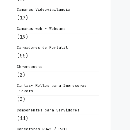
Camaras Videovigilancia
(17)
Camaras web - Webcams
(19)
Cargadores de Portatil
(55)
Chromebooks
(2)
Cintas- Rollos para Impresoras
Tickets
(3)
Componentes para Servidores
(11)
Conectores RJ45 / RJ11