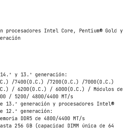
on procesadores Intel Core, Pentium® Gold y
neración
 14.ª y 13.ª generación:
.C.) /7400(O.C.) /7200(O.C.) /7000(O.C.)
.C.) / 6200(O.C.) / 6000(O.C.) / Módulos de
400 / 5200/ 4800/4400 MT/s
de 13.ª generación y procesadores Intel®
de 12.ª generación:
memoria DDR5 de 4800/4400 MT/s
hasta 256 GB (capacidad DIMM única de 64