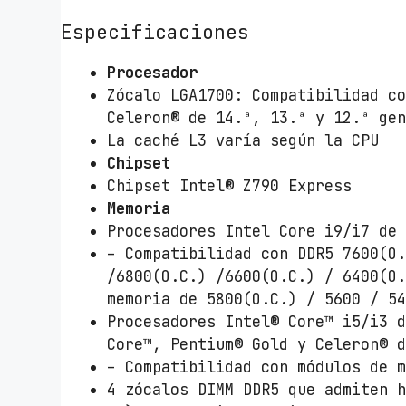
Especificaciones
Procesador
Zócalo LGA1700: Compatibilidad c
Celeron® de 14.ª, 13.ª y 12.ª ge
La caché L3 varía según la CPU
Chipset
Chipset Intel® Z790 Express
Memoria
Procesadores Intel Core i9/i7 de
– Compatibilidad con DDR5 7600(O
/6800(O.C.) /6600(O.C.) / 6400(O
memoria de 5800(O.C.) / 5600 / 5
Procesadores Intel® Core™ i5/i3 
Core™, Pentium® Gold y Celeron® 
– Compatibilidad con módulos de 
4 zócalos DIMM DDR5 que admiten 