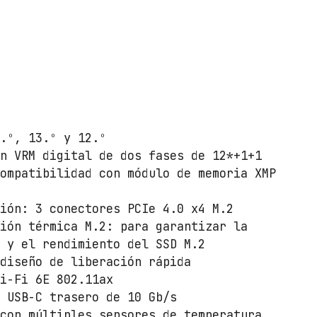
7
9
0
D
A
X
S
4.º, 13.º y 12.º
o
ón VRM digital de dos fases de 12*+1+1
c
compatibilidad con módulo de memoria XMP
k
e
ción: 3 conectores PCIe 4.0 x4 M.2
t
ción térmica M.2: para garantizar la
1
M y el rendimiento del SSD M.2
7
 diseño de liberación rápida
0
Wi-Fi 6E 802.11ax
0
, USB-C trasero de 10 Gb/s
c
 con múltiples sensores de temperatura,