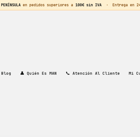
 PENÍNSULA
en pedidos superiores a
100€ sin IVA
· Entrega en 24h
👤
📞
Mi C
Blog
Quién Es MAN
Atención Al Cliente