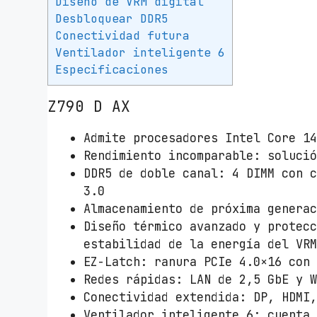
Diseño de VRM digital
Desbloquear DDR5
Conectividad futura
Ventilador inteligente 6
Especificaciones
Z790 D AX
Admite procesadores Intel Core 1
Rendimiento incomparable: soluci
DDR5 de doble canal: 4 DIMM con 
3.0
Almacenamiento de próxima genera
Diseño térmico avanzado y protec
estabilidad de la energía del VR
EZ-Latch: ranura PCIe 4.0×16 con
Redes rápidas: LAN de 2,5 GbE y 
Conectividad extendida: DP, HDMI
Ventilador inteligente 6: cuenta