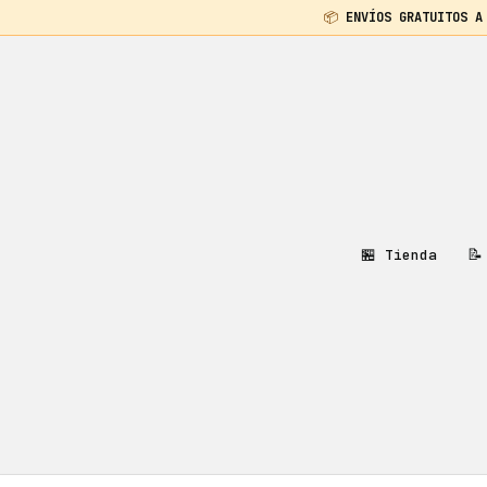
📦
ENVÍOS GRATUITOS A
Saltar
al
contenido
🏪
📝
Tienda