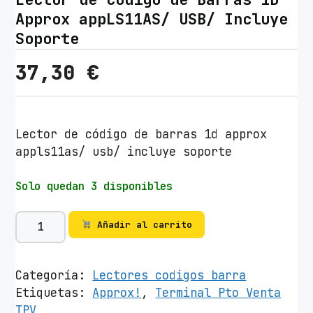
Approx appLS11AS/ USB/ Incluye
Soporte
37,30
€
Lector de código de barras 1d approx
appls11as/ usb/ incluye soporte
Solo quedan 3 disponibles
L
Añadir al carrito
e
c
t
Categoría:
Lectores codigos barra
o
Etiquetas:
Approx!
,
Terminal Pto Venta
r
TPV