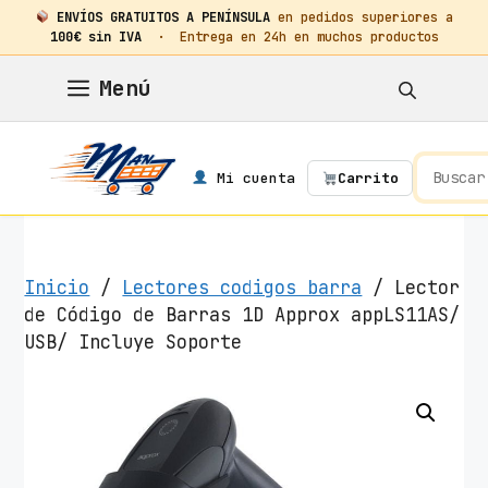
ENVÍOS GRATUITOS A PENÍNSULA
en pedidos superiores a
100€ sin IVA
· Entrega en 24h en muchos productos
Saltar
Menú
al
contenido
Mi cuenta
Carrito
Inicio
/
Lectores codigos barra
/ Lector
de Código de Barras 1D Approx appLS11AS/
USB/ Incluye Soporte