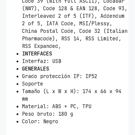
Code 39 (with full ASCII), Codabar
n
(NW7), Code 128 & EAN 128, Code 93,
t
Interleaved 2 of 5 (ITF), Addendum
i
2 of 5, IATA Code, MSI/Plessy,
d
China Postal Code, Code 32 (Italian
a
Pharmacode), RSS 14, RSS Limited,
d
RSS Expanded,
INTERFACES
Interfaz: USB
GENERALES
Grado protección IP: IP52
Soporte
Tamaño (L x W x H): 174 x 66 x 94
mm
Material: ABS + PC, TPU
Peso bruto: 180 g
Color: Negro