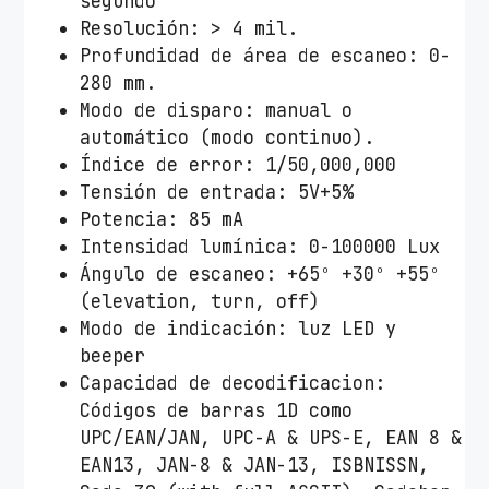
segundo
B
Resolución: > 4 mil.
/
Profundidad de área de escaneo: 0-
I
280 mm.
n
Modo de disparo: manual o
c
automático (modo continuo).
l
Índice de error: 1/50,000,000
u
Tensión de entrada: 5V+5%
y
Potencia: 85 mA
e
Intensidad lumínica: 0-100000 Lux
S
Ángulo de escaneo: +65º +30º +55º
o
(elevation, turn, off)
p
Modo de indicación: luz LED y
o
beeper
r
Capacidad de decodificacion:
t
Códigos de barras 1D como
e
UPC/EAN/JAN, UPC-A & UPS-E, EAN 8 &
c
EAN13, JAN-8 & JAN-13, ISBNISSN,
a