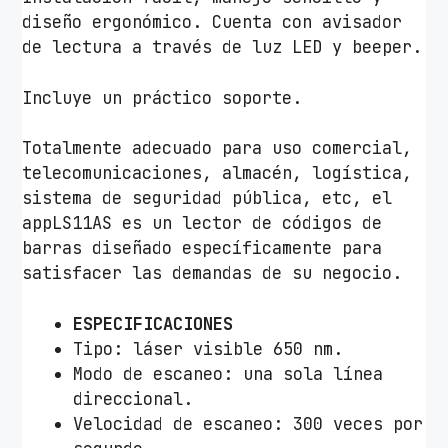
A
diseño ergonómico. Cuenta con avisador
p
de lectura a través de luz LED y beeper.
p
r
Incluye un práctico soporte.
o
x
Totalmente adecuado para uso comercial,
a
telecomunicaciones, almacén, logística,
p
sistema de seguridad pública, etc, el
p
appLS11AS es un lector de códigos de
L
barras diseñado específicamente para
S
satisfacer las demandas de su negocio.
1
1
ESPECIFICACIONES
A
Tipo: láser visible 650 nm.
S
Modo de escaneo: una sola línea
/
direccional.
U
Velocidad de escaneo: 300 veces por
S