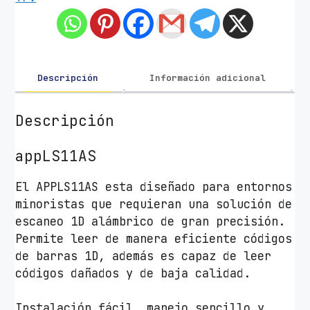
d
e
C
ó
d
Descripción
Información adicional
i
g
Descripción
o
d
appLS11AS
e
B
El APPLS11AS esta diseñado para entornos
a
minoristas que requieran una solución de
r
escaneo 1D alámbrico de gran precisión.
r
Permite leer de manera eficiente códigos
a
de barras 1D, además es capaz de leer
s
códigos dañados y de baja calidad.
1
D
Instalación fácil, manejo sencillo y