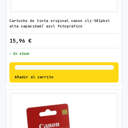
d
/
T
Cartucho de tinta original canon cli-581pbxl
r
alta capacidad/ azul fotográfico
i
15,96
€
c
o
✓ En stock
l
o
r
c
Añadir al carrito
a
n
t
i
d
a
d