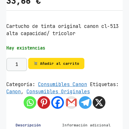
33,66
€
Cartucho de tinta original canon cl-513
alta capacidad/ tricolor
Hay existencias
C
Añadir al carrito
a
r
t
Categoría:
Consumibles Canon
Etiquetas:
u
Canon
,
Consumibles Originales
c
h
o
d
e
Descripción
Información adicional