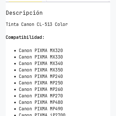
T
i
Descripción
n
t
Tinta Canon CL-513 Color
a
O
Compatibilidad
:
r
i
Canon PIXMA MX320
g
Canon PIXMA MX330
i
Canon PIXMA MX340
n
Canon PIXMA MX350
a
Canon PIXMA MP240
l
Canon PIXMA MP250
C
Canon PIXMA MP260
a
Canon PIXMA MP270
n
Canon PIXMA MP480
o
Canon PIXMA MP490
n
Canon PIXMA iP2700