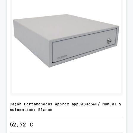
t
i
d
a
d
Cajón Portamonedas Approx appCASH33WH/ Manual y
Automático/ Blanco
52,72
€