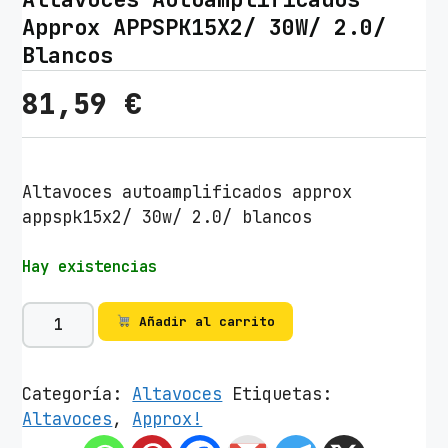
Approx APPSPK15X2/ 30W/ 2.0/
Blancos
81,59
€
Altavoces autoamplificados approx
appspk15x2/ 30w/ 2.0/ blancos
Hay existencias
A
Añadir al carrito
l
t
a
Categoría:
Altavoces
Etiquetas:
v
Altavoces
,
Approx!
o