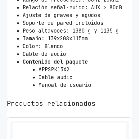
3
Relación señal-ruido: AUX > 80dB
0
Ajuste de graves y agudos
W
Soporte de pared incluidos
/
Peso altavoces: 1380 g y 1135 g
2
Tamaño: 139x208x115mm
.
Color: Blanco
0
Cable de audio
/
Contenido del paquete
B
APPSPK15X2
l
Cable audio
a
Manual de usuario
n
c
Productos relacionados
o
s
c
a
n