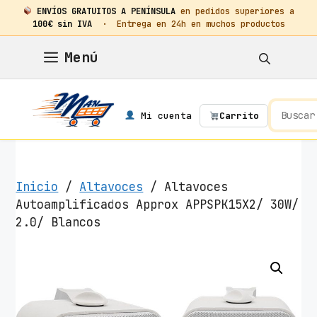
ENVÍOS GRATUITOS A PENÍNSULA
en pedidos superiores a
100€ sin IVA
· Entrega en 24h en muchos productos
Saltar
Menú
al
contenido
Mi cuenta
Carrito
Inicio
/
Altavoces
/ Altavoces
Autoamplificados Approx APPSPK15X2/ 30W/
2.0/ Blancos