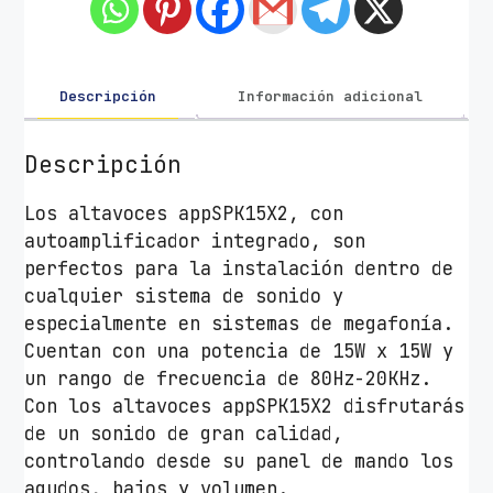
c
e
s
A
Descripción
Información adicional
u
t
Descripción
o
a
Los altavoces appSPK15X2, con
m
autoamplificador integrado, son
p
perfectos para la instalación dentro de
l
cualquier sistema de sonido y
i
especialmente en sistemas de megafonía.
f
Cuentan con una potencia de 15W x 15W y
i
un rango de frecuencia de 80Hz-20KHz.
c
Con los altavoces appSPK15X2 disfrutarás
a
de un sonido de gran calidad,
d
controlando desde su panel de mando los
o
agudos, bajos y volumen.