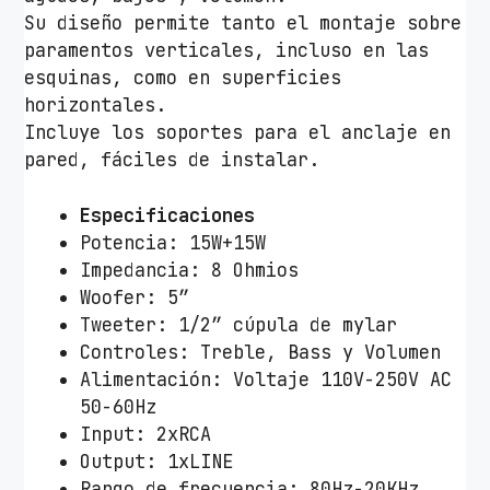
s
Su diseño permite tanto el montaje sobre
A
paramentos verticales, incluso en las
p
esquinas, como en superficies
p
horizontales.
r
Incluye los soportes para el anclaje en
o
pared, fáciles de instalar.
x
A
Especificaciones
P
Potencia: 15W+15W
P
Impedancia: 8 Ohmios
S
Woofer: 5”
P
Tweeter: 1/2” cúpula de mylar
K
Controles: Treble, Bass y Volumen
1
Alimentación: Voltaje 110V-250V AC
5
50-60Hz
X
Input: 2xRCA
2
Output: 1xLINE
/
Rango de frecuencia: 80Hz-20KHz