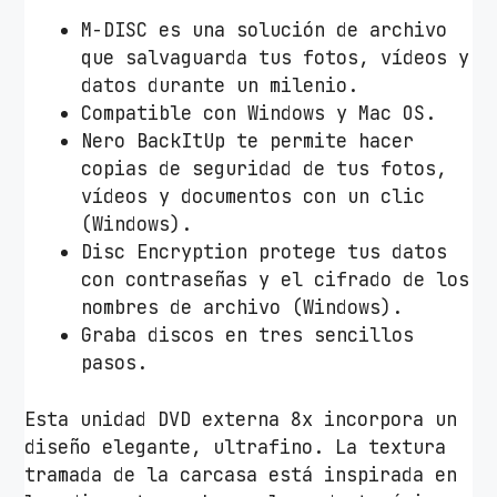
a
M-DISC es una solución de archivo
n
que salvaguarda tus fotos, vídeos y
t
datos durante un milenio.
i
Compatible con Windows y Mac OS.
d
Nero BackItUp te permite hacer
a
copias de seguridad de tus fotos,
d
vídeos y documentos con un clic
(Windows).
Disc Encryption protege tus datos
con contraseñas y el cifrado de los
nombres de archivo (Windows).
Graba discos en tres sencillos
pasos.
Esta unidad DVD externa 8x incorpora un
diseño elegante, ultrafino. La textura
tramada de la carcasa está inspirada en