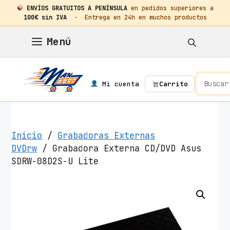
ENVÍOS GRATUITOS A PENÍNSULA
en pedidos superiores a
100€ sin IVA
· Entrega en 24h en muchos productos
Saltar
Menú
al
contenido
Mi cuenta
Carrito
Inicio
/
Grabadoras Externas
DVDrw
/ Grabadora Externa CD/DVD Asus
SDRW-08D2S-U Lite