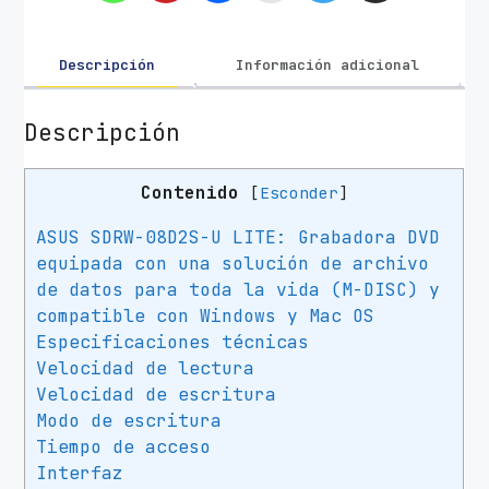
r
a
E
Descripción
Información adicional
x
t
Descripción
e
r
Contenido
[
Esconder
]
n
a
ASUS SDRW-08D2S-U LITE: Grabadora DVD
C
equipada con una solución de archivo
D
de datos para toda la vida (M-DISC) y
/
compatible con Windows y Mac OS
D
Especificaciones técnicas
V
Velocidad de lectura
Velocidad de escritura
D
Modo de escritura
A
Tiempo de acceso
s
Interfaz
u