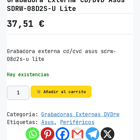
SDRW-08D2S-U Lite
37,51
€
Grabadora externa cd/dvd asus sdrw-
08d2s-u lite
Hay existencias
G
Añadir al carrito
r
a
b
Categoría:
Grabadoras Externas DVDrw
a
Etiquetas:
Asus
,
Periféricos
d
o