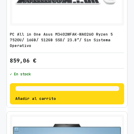
PC All in One Asus M3402WFAK-WA0260 Ryzen 5
7520U/ 16GB/ 512GB SSD/ 23.8″/ Sin Sistema
Operativo
859,06
€
✓ En stock
Añadir al carrito