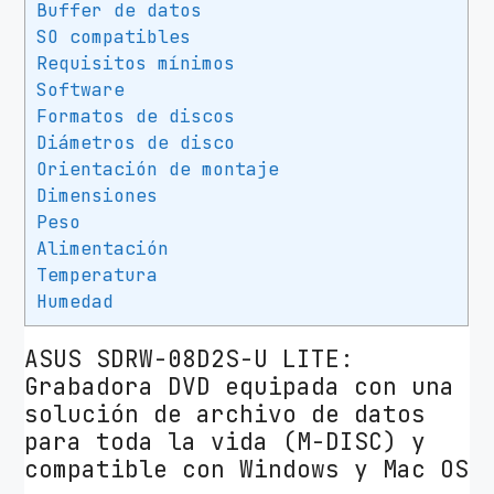
Buffer de datos
s
SO compatibles
S
Requisitos mínimos
D
Software
R
Formatos de discos
W
Diámetros de disco
-
Orientación de montaje
0
Dimensiones
8
Peso
D
Alimentación
2
Temperatura
S
Humedad
-
U
ASUS SDRW-08D2S-U LITE:
L
Grabadora DVD equipada con una
i
solución de archivo de datos
t
para toda la vida (M-DISC) y
e
compatible con Windows y Mac OS
c