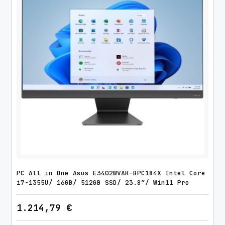
PC All in One Asus E3402WVAK-BPC184X Intel Core
i7-1355U/ 16GB/ 512GB SSD/ 23.8″/ Win11 Pro
1.214,79
€